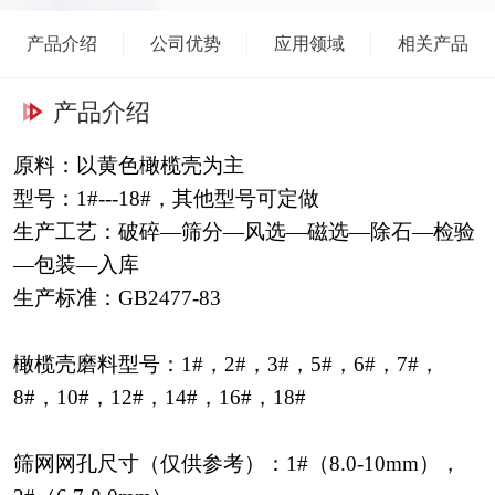
度大于核桃壳，用于粗磨，达到去毛刺效果地址：新乡东小店工业区
经十一路联系电话:赵卫龙 13703737027TEL:0373-
产品介绍
公司优势
应用领域
相关产品
7722263 QQ:1301042433
产品介绍
原料：以黄色橄榄壳为主
型号：
1#---18#，其他型号可定做
生产工艺：破碎
—筛分—风选—磁选—除石—检验
—包装—入库
生产标准：
GB2477-83
橄榄壳
磨料型号：
1#，2#，3#，
5#，6#，7#，
8#，10#，12#，14#，16#，18#
筛网网孔尺寸（仅供参考）：
1
#（
8
.0-
10
mm）
，