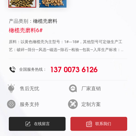
产品类别：
橄榄壳磨料
橄榄壳磨料6#
原料：以黄色橄榄壳为主型号：1#---18#，其他型号可定做生产工
艺：破碎—筛分—风选—磁选—除石—检验—包装—入库生产标准：
GB2477-83橄榄壳磨料型号：1#，2#，3#，5#，6#，7#，8#，
10#，12#，14#，16#，18# 筛网网孔尺寸（仅供参考）：1#（8.0-
137 0073 6126
全国服务热线：
10mm），2#（6.7-8.0mm）,3#（5.6-6.7mm）,5#(4.0-
4.75mm) ,6#（3.35-4.0mm）,7#（2.8-3.35mm）， 8#（2.36-
售后无忧
厂家直销
2.80mm），10# （2.0-2.36mm）, 12# (1.70-2.0mm),14# (1.40-
1.7mm),16#(1.18-1.4mm),18#(1.0-1.18mm),20#(0.85-1.0mm),24#
服务支持
定制方案
(0.7-0.85mm),36#(0.5-0.71mm),46#(0.35-0.5mm)产品用途： 1.零
件抛光研磨 2.喷砂(去油污、锈迹、积碳)3.橡胶添加剂，增加耐磨度
4.砂轮、油石方面的添加剂，烧结后形成气孔. 5.吸波材料，吸收
在线留言
联系我们
声波、隔音 6.滤料，净化水质 7.油田助剂 8.仿古家具表面处理9.硬